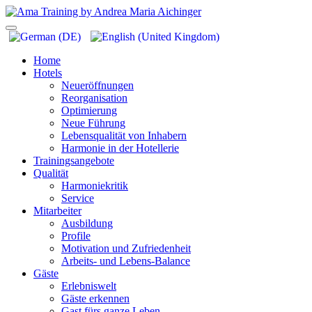
Home
Hotels
Neueröffnungen
Reorganisation
Optimierung
Neue Führung
Lebensqualität von Inhabern
Harmonie in der Hotellerie
Trainingsangebote
Qualität
Harmoniekritik
Service
Mitarbeiter
Ausbildung
Profile
Motivation und Zufriedenheit
Arbeits- und Lebens-Balance
Gäste
Erlebniswelt
Gäste erkennen
Gast fürs ganze Leben